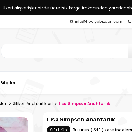
L Üzeri alışverişlerinizde ücretsiz kargo imkanından yararlanabil
info@hediyebizden.com
Bilgileri
klar
Silikon Anahtarlıklar
Lisa Simpson Anahtarlık
Lisa Simpson Anahtarlık
Bu ürün
kere incelenm
Sıfır Ürün
( 511 )