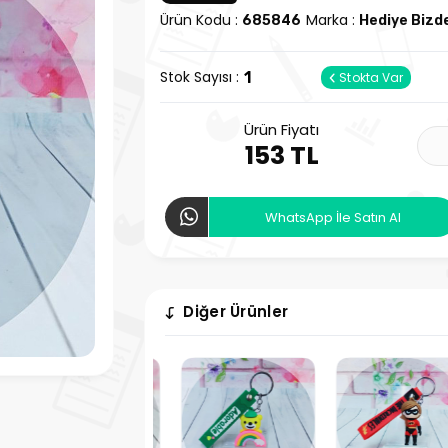
Ürün Kodu :
Marka :
685846
Hediye Bizd
Stok Sayısı :
1
Stokta Var
Ürün Fiyatı
153 TL
WhatsApp İle Satın Al
Diğer Ürünler