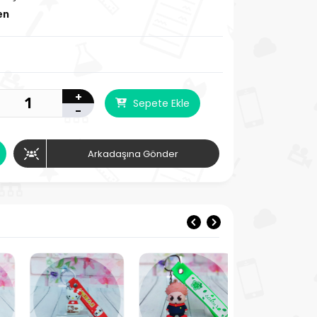
en
+
Sepete Ekle
-
Arkadaşına Gönder