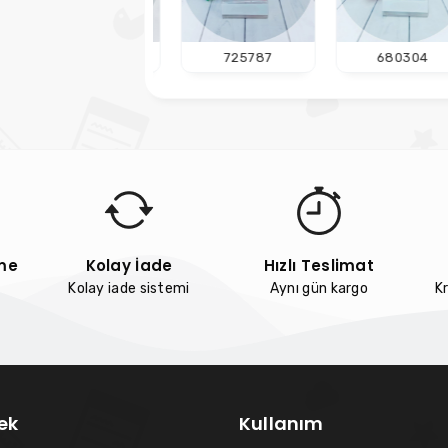
475134
725787
680304
me
Kolay İade
Hızlı Teslimat
Kolay iade sistemi
Aynı gün kargo
Kr
ek
Kullanım