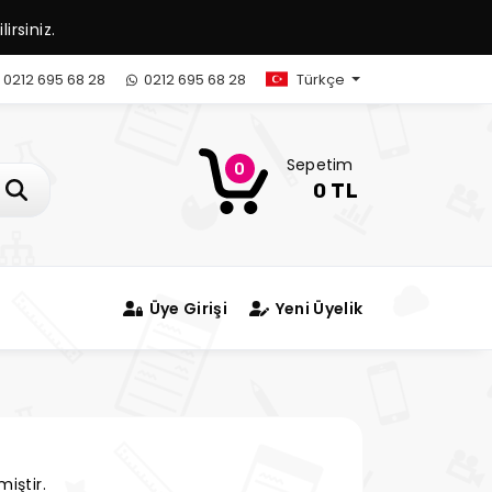
irsiniz.
0212 695 68 28
0212 695 68 28
Türkçe
Sepetim
0
0 TL
Üye Girişi
Yeni Üyelik
iştir.