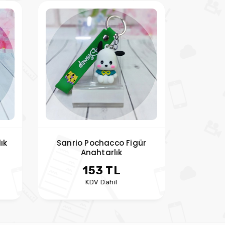
ık
Sanrio Pochacco Figür
Anahtarlık
153 TL
KDV Dahil