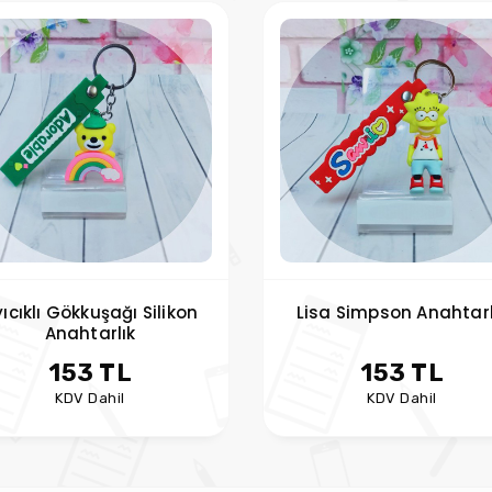
ıcıklı Gökkuşağı Silikon
Lisa Simpson Anahtarl
Anahtarlık
153 TL
153 TL
KDV Dahil
KDV Dahil