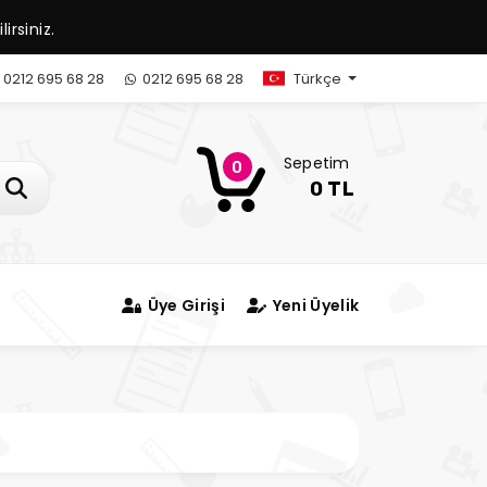
irsiniz.
0212 695 68 28
0212 695 68 28
Türkçe
Sepetim
0
0 TL
Üye Girişi
Yeni Üyelik