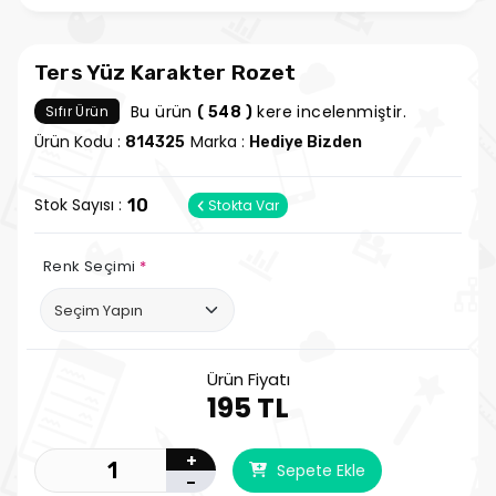
Ters Yüz Karakter Rozet
Bu ürün
kere incelenmiştir.
Sıfır Ürün
( 548 )
Ürün Kodu :
Marka :
814325
Hediye Bizden
Stok Sayısı :
10
Stokta Var
Renk Seçimi
*
Ürün Fiyatı
195 TL
+
Sepete Ekle
-