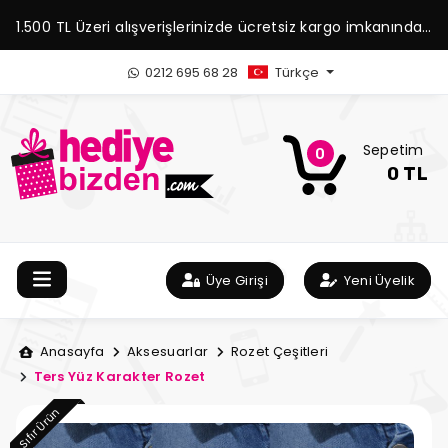
1.500 TL Üzeri alışverişlerinizde ücretsiz kargo imkanından
yararlanabilirsiniz.
0212 695 68 28
Türkçe
Sepetim
0
0 TL
Üye Girişi
Yeni Üyelik
Anasayfa
Aksesuarlar
Rozet Çeşitleri
Ters Yüz Karakter Rozet
Sıfır Ürün