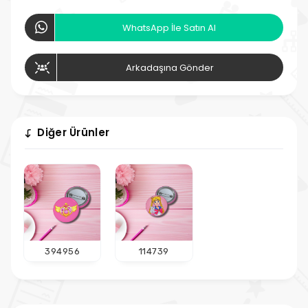
WhatsApp İle Satın Al
Arkadaşına Gönder
Diğer Ürünler
394956
114739