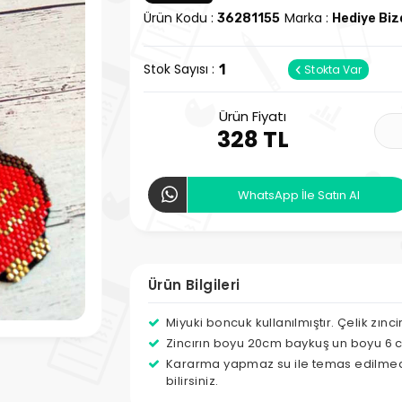
Ürün Kodu :
Marka :
36281155
Hediye Bi
Stok Sayısı :
1
Stokta Var
Ürün Fiyatı
328 TL
WhatsApp İle Satın Al
Ürün Bilgileri
Miyuki boncuk kullanılmıştır. Çelik zıncir
Zincırın boyu 20cm baykuş un boyu 6 
Kararma yapmaz su ile temas edilmedi
bilirsiniz.