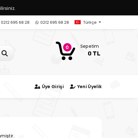
irsiniz.
0212 695 68 28
0212 695 68 28
Türkçe
Sepetim
0
0 TL
Üye Girişi
Yeni Üyelik
miştir.