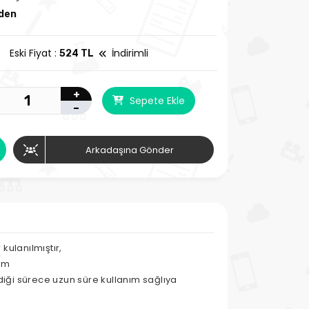
zden
Eski Fiyat :
İndirimli
524 TL
+
Sepete Ekle
-
Arkadaşına Gönder
 kulanılmıştır,
cm
ği sürece uzun süre kullanım sağlıya