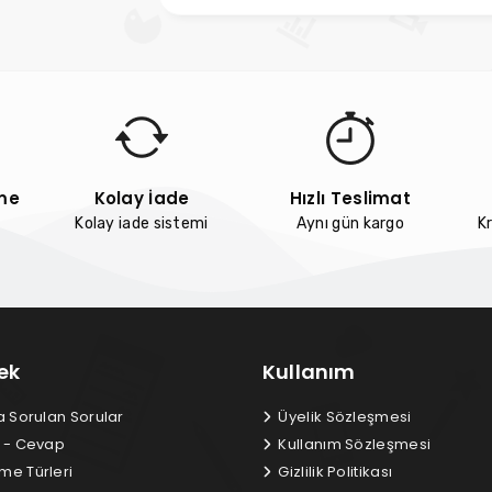
me
Kolay İade
Hızlı Teslimat
Kolay iade sistemi
Aynı gün kargo
Kr
ek
Kullanım
a Sorulan Sorular
Üyelik Sözleşmesi
 - Cevap
Kullanım Sözleşmesi
e Türleri
Gizlilik Politikası