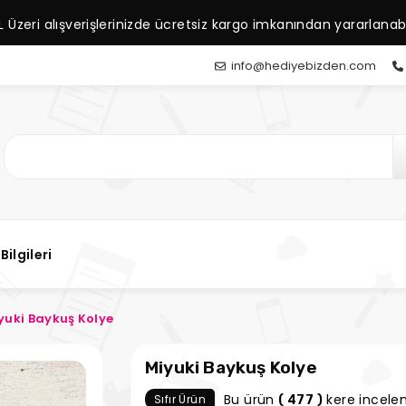
L Üzeri alışverişlerinizde ücretsiz kargo imkanından yararlanabil
info@hediyebizden.com
Bilgileri
yuki Baykuş Kolye
Miyuki Baykuş Kolye
Bu ürün
kere incelen
Sıfır Ürün
( 477 )