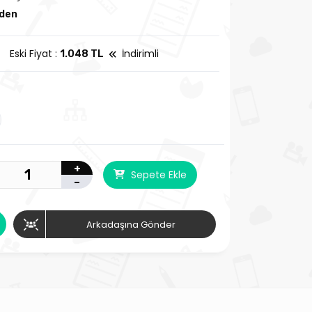
zden
Eski Fiyat :
İndirimli
1.048 TL
+
Sepete Ekle
-
Arkadaşına Gönder