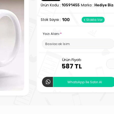
Ürün Kodu :
Marka :
10591455
Hediye Bi
Stok Sayısı :
100
Stokta Var
Yazı Alanı
*
Ürün Fiyatı
587 TL
WhatsApp İle Satın Al