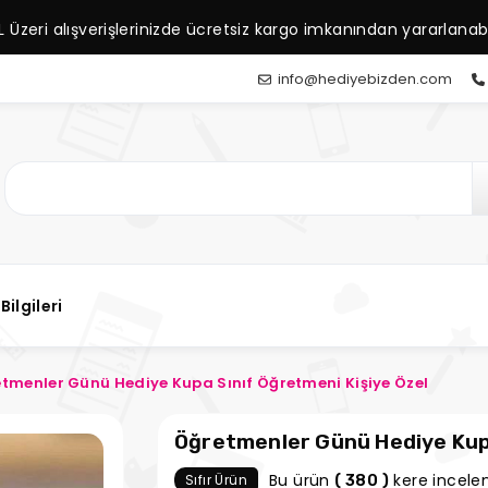
L Üzeri alışverişlerinizde ücretsiz kargo imkanından yararlanabil
info@hediyebizden.com
Bilgileri
tmenler Günü Hediye Kupa Sınıf Öğretmeni Kişiye Özel
Öğretmenler Günü Hediye Kupa
Bu ürün
kere incelen
Sıfır Ürün
( 380 )