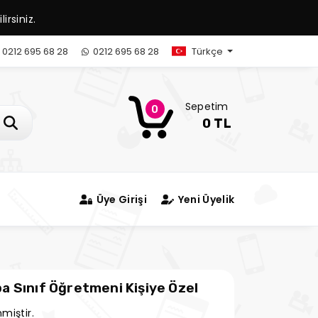
irsiniz.
0212 695 68 28
0212 695 68 28
Türkçe
Sepetim
0
0 TL
Üye Girişi
Yeni Üyelik
 Sınıf Öğretmeni Kişiye Özel
miştir.