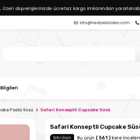
L Üzeri alışverişlerinizde ücretsiz kargo imkanından yararlanabil
info@hediyebizden.com
Bilgileri
ake Pasta Süsü
Safari Konseptli Cupcake Süsü
Safari Konseptli Cupcake Süs
Bu ürün
kere incelen
Sıfır Ürün
( 561 )