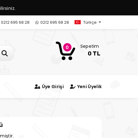
irsiniz.
0212 695 68 28
0212 695 68 28
Türkçe
Sepetim
0
0 TL
Üye Girişi
Yeni Üyelik
ü
miştir.