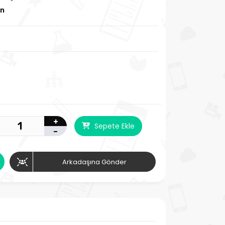
en
+
Sepete Ekle
-
Arkadaşına Gönder