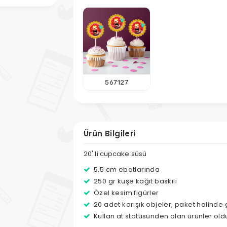
567127
Ürün Bilgileri
20' li cupcake süsü
5,5 cm ebatlarında
250 gr kuşe kağıt baskılı
Özel kesim figürler
20 adet karışık objeler, paket halinde 
Kullan at statüsünden olan ürünler ol