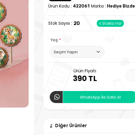
Ürün Kodu :
Marka :
422061
Hediye Bizd
Stok Sayısı :
20
Stokta Var
Yaş
*
Ürün Fiyatı
390 TL
WhatsApp İle Satın Al
Diğer Ürünler