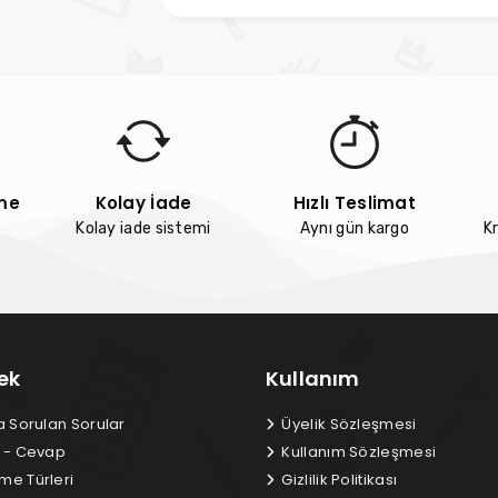
me
Kolay İade
Hızlı Teslimat
Kolay iade sistemi
Aynı gün kargo
Kr
ek
Kullanım
a Sorulan Sorular
Üyelik Sözleşmesi
 - Cevap
Kullanım Sözleşmesi
e Türleri
Gizlilik Politikası