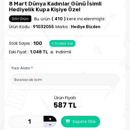
8 Mart Dünya Kadınlar Günü İsimli
Hediyelik Kupa Kişiye Özel
Bu ürün
kere incelenmiştir.
Sıfır Ürün
( 410 )
Ürün Kodu :
Marka :
91032055
Hediye Bizden
Stok Sayısı :
100
Stokta Var
Eski Fiyat :
İndirimli
1.048 TL
Yazı Alanı
*
Ürün Fiyatı
587 TL
+
Sepete Ekle
-