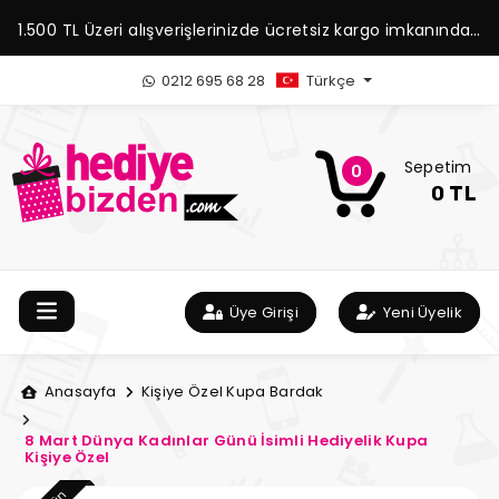
1.500 TL Üzeri alışverişlerinizde ücretsiz kargo imkanından
yararlanabilirsiniz.
0212 695 68 28
Türkçe
Sepetim
0
0 TL
Üye Girişi
Yeni Üyelik
Anasayfa
Kişiye Özel Kupa Bardak
8 Mart Dünya Kadınlar Günü İsimli Hediyelik Kupa
Kişiye Özel