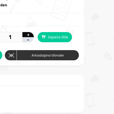
zden
+
Sepete Ekle
-
Arkadaşına Gönder