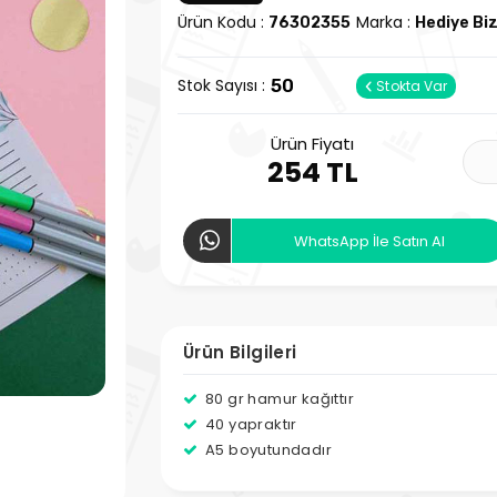
Ürün Kodu :
Marka :
76302355
Hediye Bi
Stok Sayısı :
50
Stokta Var
Ürün Fiyatı
254 TL
WhatsApp İle Satın Al
Ürün Bilgileri
80 gr hamur kağıttır
40 yapraktır
A5 boyutundadır