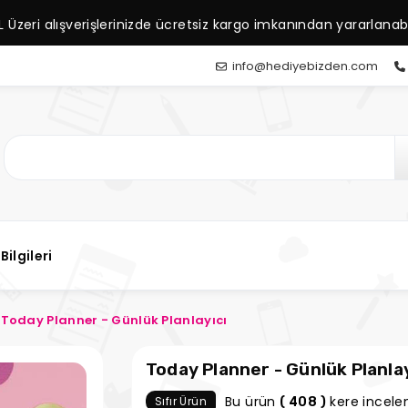
L Üzeri alışverişlerinizde ücretsiz kargo imkanından yararlanabil
info@hediyebizden.com
Bilgileri
Today Planner - Günlük Planlayıcı
Today Planner - Günlük Planlay
Bu ürün
kere incelen
Sıfır Ürün
( 408 )