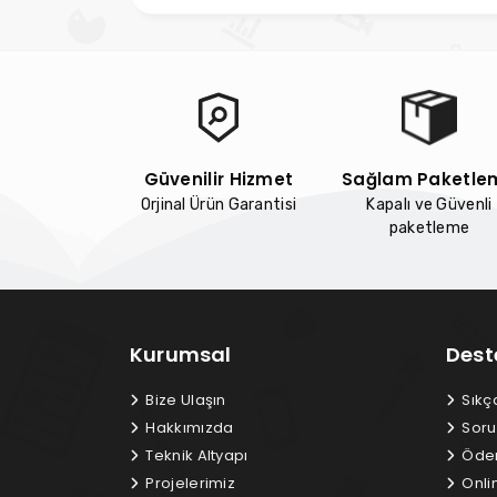
Güvenilir Hizmet
Sağlam Paketle
Orjinal Ürün Garantisi
Kapalı ve Güvenli
paketleme
Kurumsal
Dest
Bize Ulaşın
Sıkç
Hakkımızda
Soru
Teknik Altyapı
Ödem
Projelerimiz
Onli