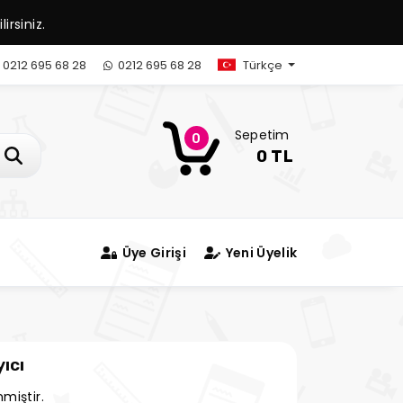
irsiniz.
0212 695 68 28
0212 695 68 28
Türkçe
Sepetim
0
0 TL
Üye Girişi
Yeni Üyelik
ıcı
miştir.