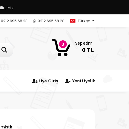
irsiniz.
0212 695 68 28
0212 695 68 28
Türkçe
Sepetim
0
0 TL
Üye Girişi
Yeni Üyelik
miştir.