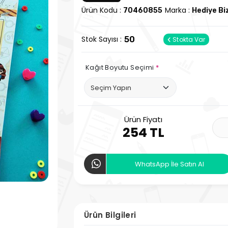
Ürün Kodu :
Marka :
70460855
Hediye Bi
Stok Sayısı :
50
Stokta Var
Kağıt Boyutu Seçimi
*
Ürün Fiyatı
254 TL
WhatsApp İle Satın Al
Ürün Bilgileri