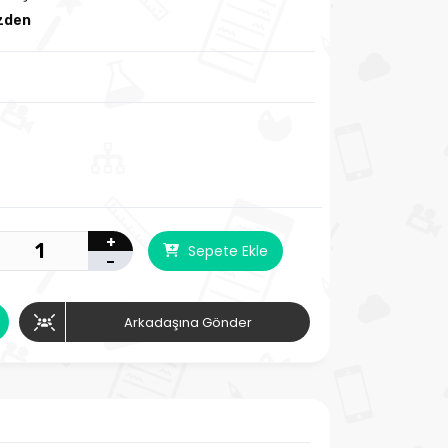
zden
+
Sepete Ekle
-
Arkadaşına Gönder