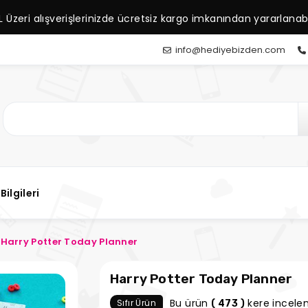
L Üzeri alışverişlerinizde ücretsiz kargo imkanından yararlanabil
info@hediyebizden.com
Bilgileri
Harry Potter Today Planner
Harry Potter Today Planner
Bu ürün
kere incelen
Sıfır Ürün
( 473 )