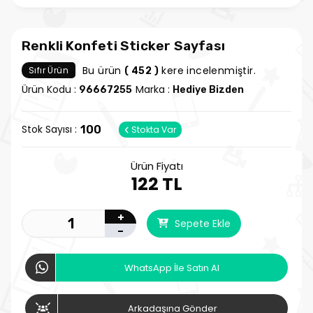
Renkli Konfeti Sticker Sayfası
Bu ürün
kere incelenmiştir.
Sıfır Ürün
( 452 )
Ürün Kodu :
Marka :
96667255
Hediye Bizden
Stok Sayısı :
100
Stokta Var
Ürün Fiyatı
122 TL
+
Sepete Ekle
-
WhatsApp İle Satın Al
Arkadaşına Gönder