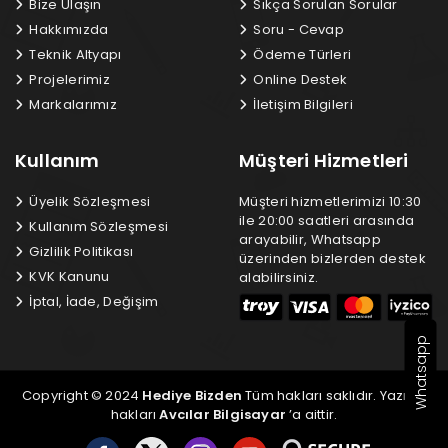
Bize Ulaşın
Sıkça Sorulan Sorular
Hakkımızda
Soru - Cevap
Teknik Altyapı
Ödeme Türleri
Projelerimiz
Online Destek
Markalarımız
İletişim Bilgileri
Kullanım
Müşteri Hizmetleri
Üyelik Sözleşmesi
Müşteri hizmetlerimizi 10:30
ile 20:00 saatleri arasında
Kullanım Sözleşmesi
arayabilir, Whatsapp
Gizlilik Politikası
üzerinden bizlerden destek
KVK Kanunu
alabilirsiniz.
İptal, İade, Değişim
Whatsapp
Copyright © 2024
Hediye Bizden
Tüm hakları saklıdır. Yazılım
hakları
Avcılar Bilgisayar
’a aittir.