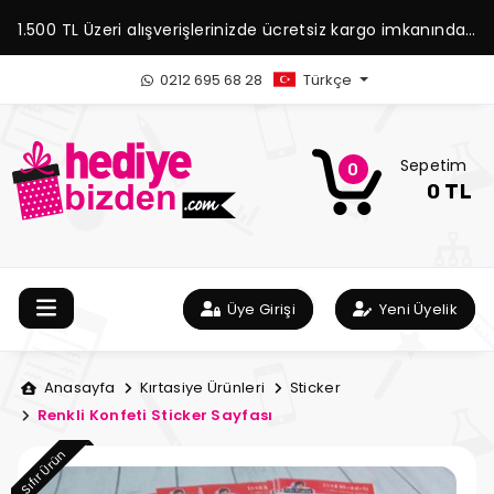
1.500 TL Üzeri alışverişlerinizde ücretsiz kargo imkanından
yararlanabilirsiniz.
0212 695 68 28
Türkçe
Sepetim
0
0 TL
Üye Girişi
Yeni Üyelik
Anasayfa
Kırtasiye Ürünleri
Sticker
Renkli Konfeti Sticker Sayfası
Sıfır Ürün