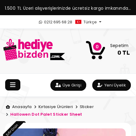
1.500 TL Üzeri alışverişlerinizde ücretsiz kargo imkanından
yararlanabilirsiniz.
0212 695 68 28
Türkçe
Sepetim
0
0 TL
Üye Girişi
Yeni Üyelik
Anasayfa
Kırtasiye Ürünleri
Sticker
Hallowen Dot Palet Sticker Sheet
Sıfır Ürün