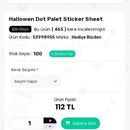
Hallowen Dot Palet Sticker Sheet
Bu ürün
kere incelenmiştir.
Sıfır Ürün
( 465 )
Ürün Kodu :
Marka :
53998955
Hediye Bizden
Stok Sayısı :
100
Stokta Var
Renk Seçimi
*
Ürün Fiyatı
112 TL
+
Sepete Ekle
-