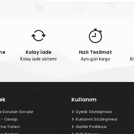
me
Kolay İade
Hızlı Teslimat
Kolay iade sistemi
Aynı gün kargo
Kr
ek
Kullanım
a Sorulan Sorular
Üyelik Sözleşmesi
 - Cevap
Kullanım Sözleşmesi
e Türleri
Gizlilik Politikası