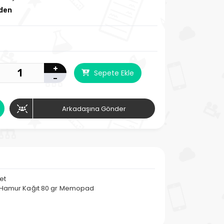
zden
+
Sepete Ekle
-
Arkadaşına Gönder
et
1.Hamur Kağıt 80 gr Memopad