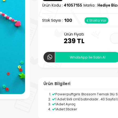
Ürün Kodu :
Marka :
41057155
Hediye Bi
Stok Sayısı :
100
Stokta Var
Ürün Fiyatı
239 TL
WhatsApp İle Satın Al
Ürün Bilgileri
Powerpuffgirls Blossom Temalı 3lü S
1 Adet 9x9 cmEbatındadır. 40 Sayfa
1Adet Ayraç
1Adet Sticker