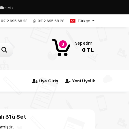
irsiniz.
0212 695 68 28
0212 695 68 28
Türkçe
Sepetim
0
0 TL
Üye Girişi
Yeni Üyelik
ı 3'lü Set
miştir.