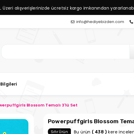
L Üzeri alışverişlerinizde ücretsiz kargo imkanından yararlanabil
info@hediyebizden.com
Bilgileri
werpuffgirls Blossom Temalı 3'lü Set
Powerpuffgirls Blossom Temal
Bu ürün
kere incelen
Sıfır Ürün
( 438 )