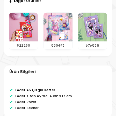
Diğer Ürünler
922290
830493
676838
Ürün Bilgileri
1 Adet A5 Çizgili Defter
1 Adet Kitap Ayracı 4 cm x 17 cm
1 Adet Rozet
1 Adet Sticker