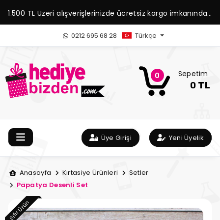
1.500 TL Üzeri alışverişlerinizde ücretsiz kargo imkanından
yararlanabilirsiniz.
0212 695 68 28
Türkçe
Sepetim
0
0 TL
Üye Girişi
Yeni Üyelik
Anasayfa
Kırtasiye Ürünleri
Setler
Papatya Desenli Set
Sıfır Ürün