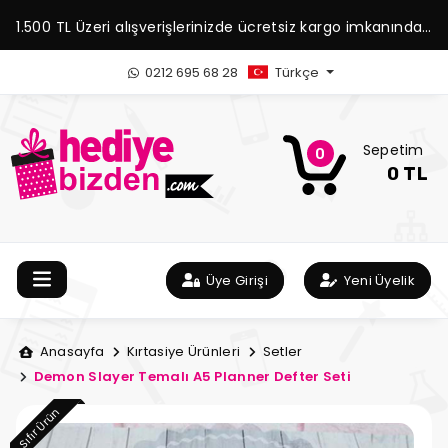
1.500 TL Üzeri alışverişlerinizde ücretsiz kargo imkanından
yararlanabilirsiniz.
0212 695 68 28
Türkçe
Sepetim
0
0 TL
Üye Girişi
Yeni Üyelik
Anasayfa
Kırtasiye Ürünleri
Setler
Demon Slayer Temalı A5 Planner Defter Seti
Sıfır Ürün