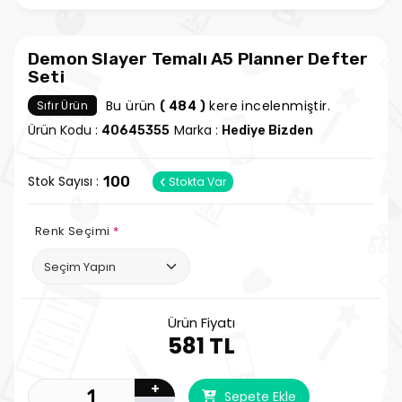
Demon Slayer Temalı A5 Planner Defter
Seti
Bu ürün
kere incelenmiştir.
Sıfır Ürün
( 484 )
Ürün Kodu :
Marka :
40645355
Hediye Bizden
Stok Sayısı :
100
Stokta Var
Renk Seçimi
*
Ürün Fiyatı
581 TL
+
Sepete Ekle