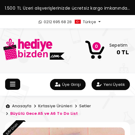
1.500 TL Üzeri alışverişlerinizde ücretsiz kargo imkanından
yararlanabilirsiniz.
0212 695 68 28
Türkçe
Sepetim
0
0 TL
Üye Girişi
Yeni Üyelik
Anasayfa
Kırtasiye Ürünleri
Setler
Büyülü Gece A5 ve A6 To Do List
Sıfır Ürün