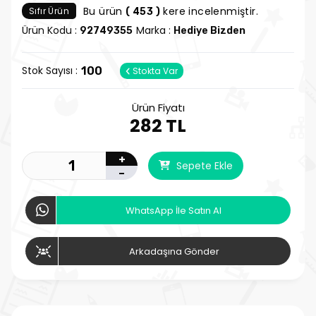
Bu ürün
kere incelenmiştir.
Sıfır Ürün
( 453 )
Ürün Kodu :
Marka :
92749355
Hediye Bizden
Stok Sayısı :
100
Stokta Var
Ürün Fiyatı
282 TL
+
Sepete Ekle
-
WhatsApp İle Satın Al
Arkadaşına Gönder