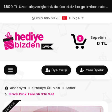
1.500 TL Üzeri alışverişlerinizde ücretsiz kargo imkanından
yararlanabilirsiniz.
0212 695 68 28
Türkçe
Sepetim
0
0 TL
Üye Girişi
Yeni Üyelik
Anasayfa
Kırtasiye Ürünleri
Setler
Black Pink Temalı 3'lü Set
Sıfır Ürün