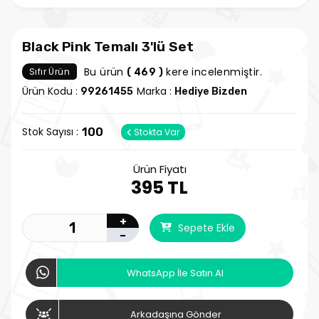
Black Pink Temalı 3'lü Set
Bu ürün
kere incelenmiştir.
Sıfır Ürün
( 469 )
Ürün Kodu :
Marka :
99261455
Hediye Bizden
Stok Sayısı :
100
Stokta Var
Ürün Fiyatı
395 TL
+
Sepete Ekle
-
WhatsApp İle Satın Al
Arkadaşına Gönder