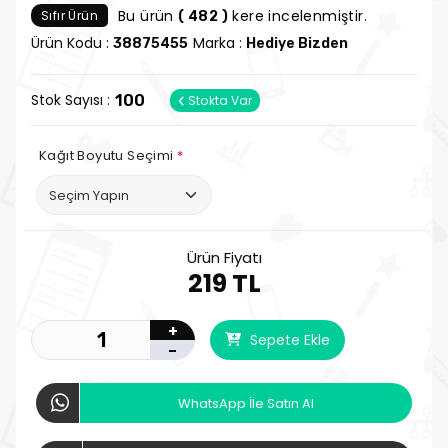
Bu ürün
kere incelenmiştir.
Sıfır Ürün
( 482 )
Ürün Kodu :
Marka :
38875455
Hediye Bizden
Stok Sayısı :
100
Stokta Var
Kağıt Boyutu Seçimi
*
Ürün Fiyatı
219 TL
+
Sepete Ekle
-
WhatsApp İle Satın Al