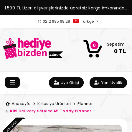
1.500 TL Üzeri alışverişlerinizde ücretsiz kargo imkanından
yararlanabilirsiniz.
0212 695 68 28
Türkçe
Sepetim
0
0 TL
Üye Girişi
Yeni Üyelik
Anasayfa
Kırtasiye Ürünleri
Planner
Kiki Delivery Service A5 Today Planner
Sıfır Ürün