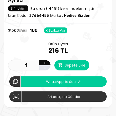
Ayracı
Bu ürün
kere incelenmiştir.
Sıfır Ürün
( 448 )
Ürün Kodu :
Marka :
37666455
Hediye Bizden
Stok Sayısı :
100
Stokta Var
Ürün Fiyatı
216 TL
+
Sepete Ekle
-
WhatsApp İle Satın Al
Arkadaşına Gönder