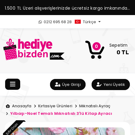
1.500 TL Üzeri alışverişlerinizde ücretsiz kargo imkanından
yararlanabilirsiniz.
0212 695 68 28
Türkçe
Sepetim
0
0 TL
Üye Girişi
Yeni Üyelik
Anasayfa
Kırtasiye Ürünleri
Mıknatıslı Ayraç
Yılbaşı-Noel Temalı Mıknatıslı 3'lü Kitap Ayracı
Sıfır Ürün