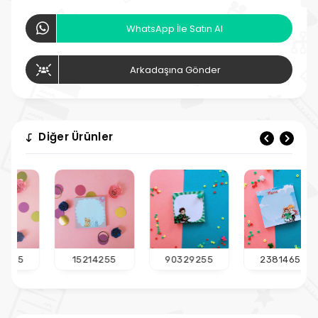
WhatsApp İle Satın Al
Arkadaşına Gönder
Diğer Ürünler
15214255
90329255
23814655