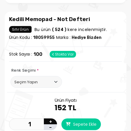
Kedili Memopad - Not Defteri
Bu ürün
kere incelenmiştir.
Sıfır Ürün
( 524 )
Ürün Kodu :
Marka :
18059955
Hediye Bizden
Stok Sayısı :
100
Stokta Var
Renk Seçimi
*
Ürün Fiyatı
152 TL
+
Sepete Ekle
-