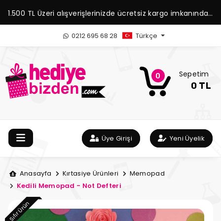
1.500 TL Üzeri alışverişlerinizde ücretsiz kargo imkanından
yararlanabilirsiniz.
0212 695 68 28
Türkçe
Sepetim
0
0 TL
Üye Girişi
Yeni Üyelik
Anasayfa
Kırtasiye Ürünleri
Memopad
Kedili Memopad - Not Defteri
Sıfır Ürün