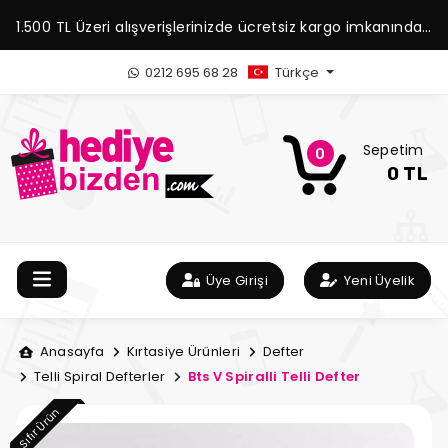
1.500 TL Üzeri alışverişlerinizde ücretsiz kargo imkanından
yararlanabilirsiniz.
0212 695 68 28
Türkçe
Sepetim
0
0 TL
Üye Girişi
Yeni Üyelik
Anasayfa
Kırtasiye Ürünleri
Defter
Telli Spiral Defterler
Bts V Spiralli Telli Defter
Sıfır Ürün