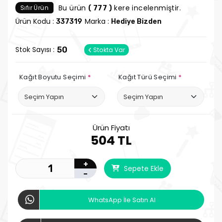
Bu ürün
kere incelenmiştir.
Sıfır Ürün
( 777 )
Ürün Kodu :
Marka :
337319
Hediye Bizden
Stok Sayısı :
50
Stokta Var
Kağıt Boyutu Seçimi
*
Kağıt Türü Seçimi
*
Ürün Fiyatı
504 TL
+
Sepete Ekle
-
WhatsApp İle Satın Al