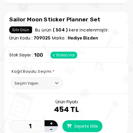
Sailor Moon Sticker Planner Set
Bu ürün
kere incelenmiştir.
Sıfır Ürün
( 504 )
Ürün Kodu :
Marka :
709025
Hediye Bizden
Stok Sayısı :
100
Stokta Var
Kağıt Boyutu Seçimi
*
Ürün Fiyatı
454 TL
+
Sepete Ekle
-