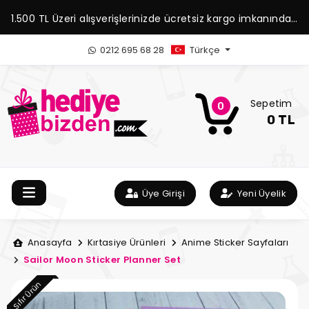
1.500 TL Üzeri alışverişlerinizde ücretsiz kargo imkanından
yararlanabilirsiniz.
0212 695 68 28
Türkçe
Sepetim
0
0 TL
Üye Girişi
Yeni Üyelik
Anasayfa
Kırtasiye Ürünleri
Anime Sticker Sayfaları
Sailor Moon Sticker Planner Set
Sıfır Ürün