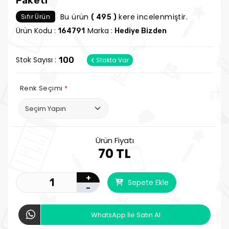
Paketi
Bu ürün
kere incelenmiştir.
Sıfır Ürün
( 495 )
Ürün Kodu :
Marka :
164791
Hediye Bizden
Stok Sayısı :
100
Stokta Var
Renk Seçimi
*
Ürün Fiyatı
70 TL
+
Sepete Ekle
-
WhatsApp İle Satın Al