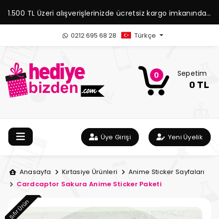
1.500 TL Üzeri alışverişlerinizde ücretsiz kargo imkanından
yararlanabilirsiniz.
0212 695 68 28
Türkçe
Sepetim
0
0 TL
Üye Girişi
Yeni Üyelik
Anasayfa
Kırtasiye Ürünleri
Anime Sticker Sayfaları
Cardcaptor Sakura Anime Sticker Paketi
Sıfır Ürün