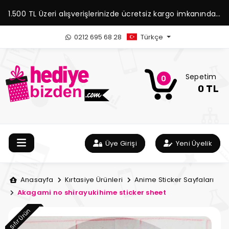
1.500 TL Üzeri alışverişlerinizde ücretsiz kargo imkanından
yararlanabilirsiniz.
0212 695 68 28
Türkçe
Sepetim
0
0 TL
Üye Girişi
Yeni Üyelik
Anasayfa
Kırtasiye Ürünleri
Anime Sticker Sayfaları
Akagami no shirayukihime sticker sheet
Sıfır Ürün