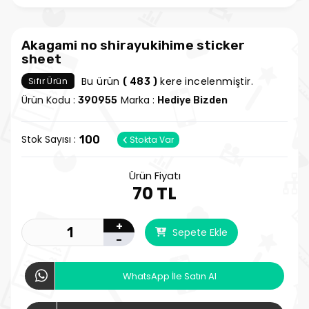
Akagami no shirayukihime sticker
sheet
Bu ürün
kere incelenmiştir.
Sıfır Ürün
( 483 )
Ürün Kodu :
Marka :
390955
Hediye Bizden
Stok Sayısı :
100
Stokta Var
Ürün Fiyatı
70 TL
+
Sepete Ekle
-
WhatsApp İle Satın Al