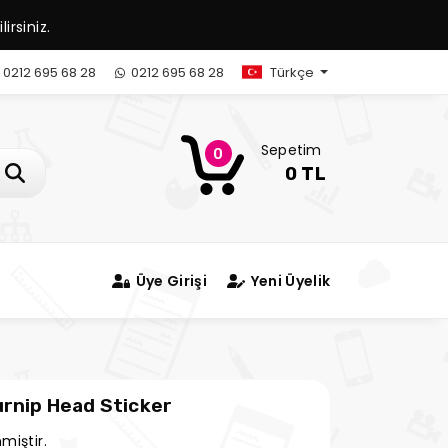
irsiniz.
0212 695 68 28
0212 695 68 28
Türkçe
Sepetim
0
0 TL
Üye Girişi
Yeni Üyelik
urnip Head Sticker
miştir.