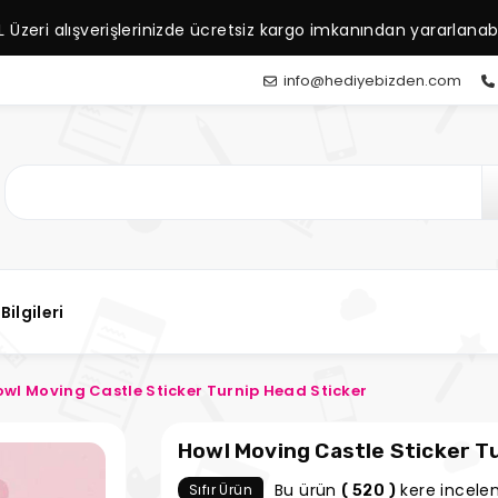
L Üzeri alışverişlerinizde ücretsiz kargo imkanından yararlanabil
info@hediyebizden.com
Bilgileri
wl Moving Castle Sticker Turnip Head Sticker
Howl Moving Castle Sticker T
Bu ürün
kere incelen
Sıfır Ürün
( 520 )