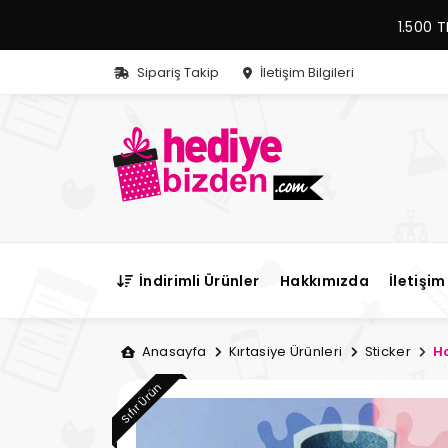
1.500 T
Sipariş Takip
İletişim Bilgileri
İndirimli Ürünler
Hakkımızda
İletişim 
Anasayfa
Kırtasiye Ürünleri
Sticker
Ho
Sıfır Ürün