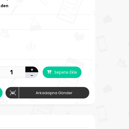
zden
+
Sepete Ekle
-
Arkadaşına Gönder