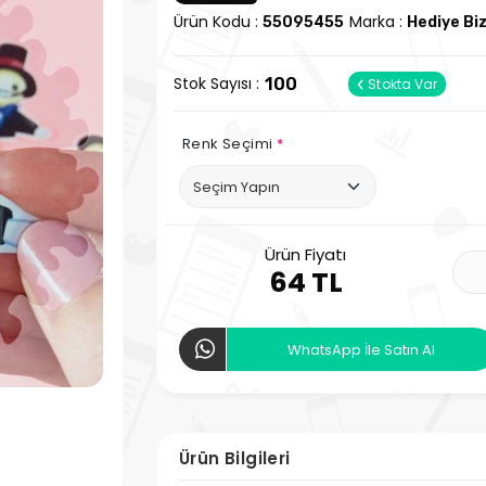
Ürün Kodu :
Marka :
55095455
Hediye Bi
Stok Sayısı :
100
Stokta Var
Renk Seçimi
*
Ürün Fiyatı
64 TL
WhatsApp İle Satın Al
Ürün Bilgileri