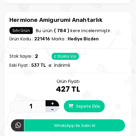
Hermione Amigurumi Anahtarlık
Bu ürün
kere incelenmiştir.
Sıfır Ürün
( 784 )
Ürün Kodu :
Marka :
221416
Hediye Bizden
Stok Sayısı :
2
Stokta Var
Eski Fiyat :
İndirimli
537 TL
Ürün Fiyatı
427 TL
+
Sepete Ekle
-
WhatsApp İle Satın Al