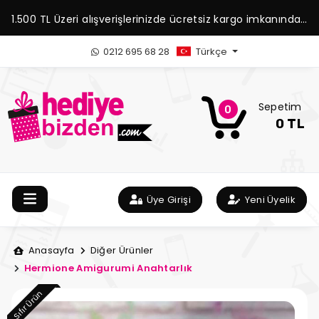
1.500 TL Üzeri alışverişlerinizde ücretsiz kargo imkanından
yararlanabilirsiniz.
0212 695 68 28
Türkçe
Sepetim
0
0 TL
Üye Girişi
Yeni Üyelik
Anasayfa
Diğer Ürünler
Hermione Amigurumi Anahtarlık
Sıfır Ürün