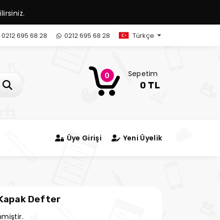
irsiniz.
0212 695 68 28
0212 695 68 28
Türkçe
Sepetim
0
0 TL
Üye Girişi
Yeni Üyelik
 Kapak Defter
miştir.