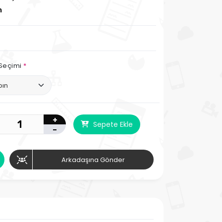
n
 Seçimi
*
+
Sepete Ekle
-
Arkadaşına Gönder