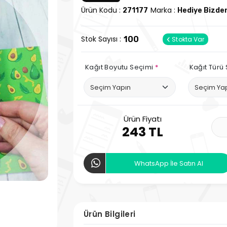
Ürün Kodu :
Marka :
271177
Hediye Bizde
Stok Sayısı :
100
Stokta Var
Kağıt Boyutu Seçimi
*
Kağıt Türü
Ürün Fiyatı
243 TL
WhatsApp İle Satın Al
Ürün Bilgileri