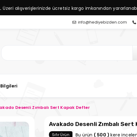
L Üzeri alışverişlerinizde ücretsiz kargo imkanından yararlanabil
info@hediyebizden.com
Bilgileri
akado Desenli Zımbalı Sert Kapak Defter
Avakado Desenli Zımbalı Sert
Bu ürün
kere incelen
Sıfır Ürün
( 500 )