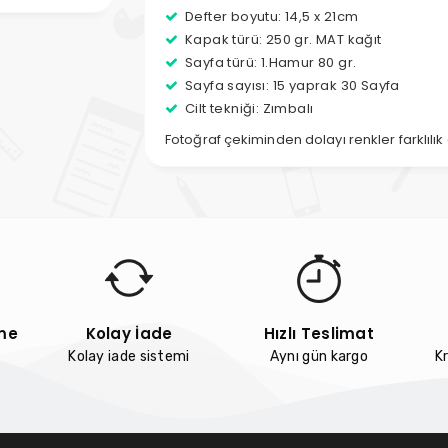
Defter boyutu: 14,5 x 21cm
Kapak türü: 250 gr. MAT kağıt
Sayfa türü: 1.Hamur 80 gr.
Sayfa sayısı: 15 yaprak 30 Sayfa
Cilt tekniği: Zımbalı
Fotoğraf çekiminden dolayı renkler farklılık 
me
Kolay İade
Hızlı Teslimat
Kolay iade sistemi
Aynı gün kargo
Kr