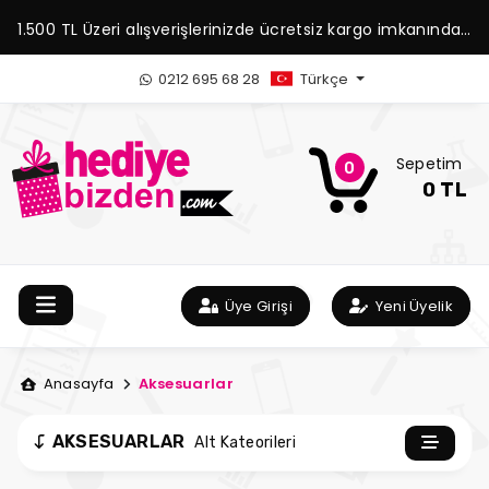
1.500 TL Üzeri alışverişlerinizde ücretsiz kargo imkanından
yararlanabilirsiniz.
0212 695 68 28
Türkçe
Sepetim
0
0 TL
Üye Girişi
Yeni Üyelik
Anasayfa
Aksesuarlar
AKSESUARLAR
Alt Kateorileri