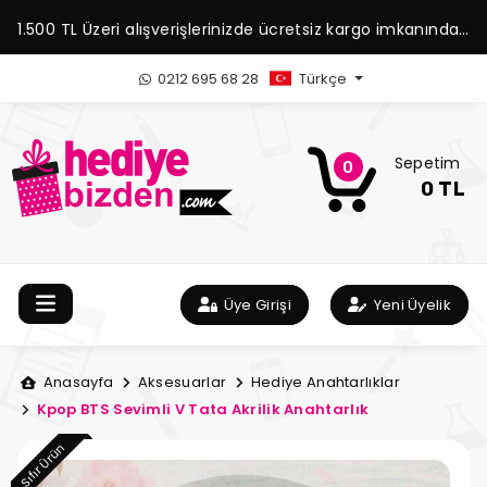
1.500 TL Üzeri alışverişlerinizde ücretsiz kargo imkanından
yararlanabilirsiniz.
0212 695 68 28
Türkçe
Sepetim
0
0 TL
Üye Girişi
Yeni Üyelik
Anasayfa
Aksesuarlar
Hediye Anahtarlıklar
Kpop BTS Sevimli V Tata Akrilik Anahtarlık
Sıfır Ürün